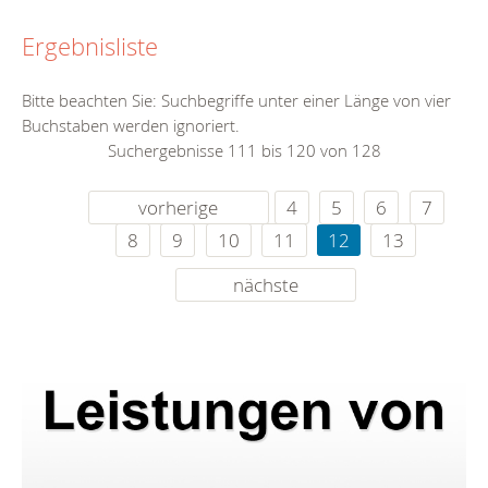
Ergebnisliste
Bitte beachten Sie: Suchbegriffe unter einer Länge von vier
Buchstaben werden ignoriert.
Suchergebnisse 111 bis 120 von 128
vorherige
4
5
6
7
8
9
10
11
12
13
nächste