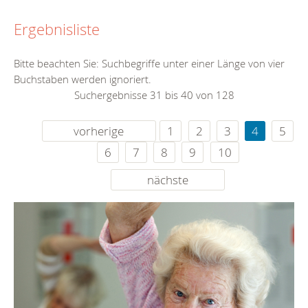
Ergebnisliste
Bitte beachten Sie: Suchbegriffe unter einer Länge von vier
Buchstaben werden ignoriert.
Suchergebnisse 31 bis 40 von 128
vorherige
1
2
3
4
5
6
7
8
9
10
nächste