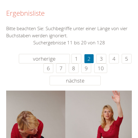
Ergebnisliste
Bitte beachten Sie: Suchbegriffe unter einer Länge von vier
Buchstaben werden ignoriert.
Suchergebnisse 11 bis 20 von 128
vorherige
1
2
3
4
5
6
7
8
9
10
nächste