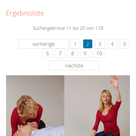
Ergebnisliste
Suchergebnisse 11 bis 20 von 128
vorherige
1
2
3
4
5
6
7
8
9
10
nächste