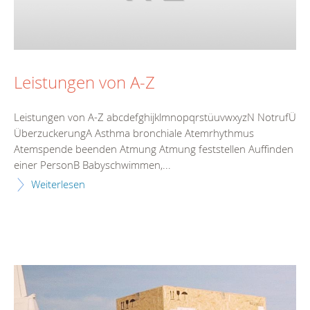
Leistungen von A-Z
Leistungen von A-Z abcdefghijklmnopqrstüuvwxyzN NotrufÜ
ÜberzuckerungA Asthma bronchiale Atemrhythmus
Atemspende beenden Atmung Atmung feststellen Auffinden
einer PersonB Babyschwimmen,...
Weiterlesen