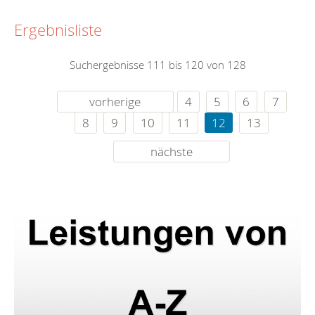
Ergebnisliste
Suchergebnisse 111 bis 120 von 128
vorherige
4
5
6
7
8
9
10
11
12
13
nächste