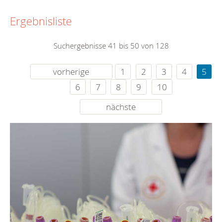
Ergebnisliste
Suchergebnisse 41 bis 50 von 128
vorherige
1
2
3
4
5
6
7
8
9
10
nächste