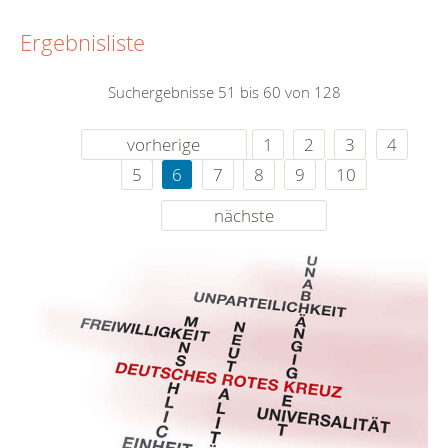
Ergebnisliste
Suchergebnisse 51 bis 60 von 128
vorherige
1
2
3
4
5
6
7
8
9
10
nächste