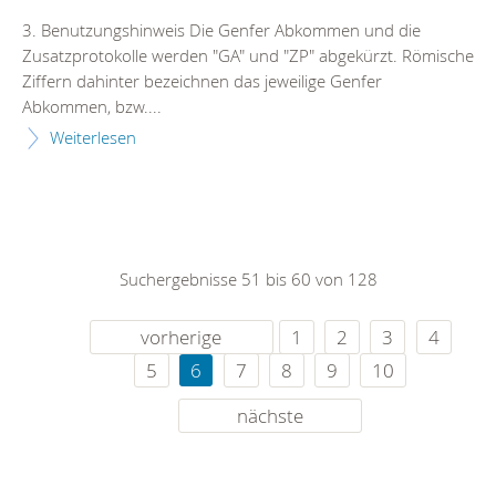
3. Benutzungshinweis Die Genfer Abkommen und die
Zusatzprotokolle werden "GA" und "ZP" abgekürzt. Römische
Ziffern dahinter bezeichnen das jeweilige Genfer
Abkommen, bzw....
Weiterlesen
Suchergebnisse 51 bis 60 von 128
vorherige
1
2
3
4
5
6
7
8
9
10
nächste