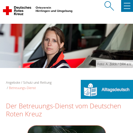
Ortsverein
Hirrlingen und Umgebung
Foto: A. Zelck / DRK e.V.
Angebote
Schutz und Rettung
Betreuungs-Dienst
Der Betreuungs-Dienst vom Deutschen
Roten Kreuz