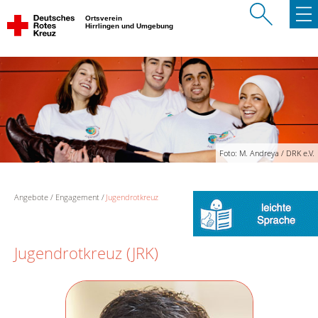
Ortsverein
Hirrlingen und Umgebung
Foto: M. Andreya / DRK e.V.
Angebote
Engagement
Jugendrotkreuz
Jugendrotkreuz (JRK)